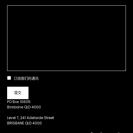
订阅我们的通讯
PO Box 10605
Brisbane QLD 4000
Level 7, 241 Adelaide Street
BRISBANE QLD 4000